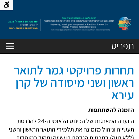
ע
נדסה,
ה
עשייה
ניהול
תפריט
עידן
בינה
תחרות פרויקטי גמר לתואר
מאלכותית,
ראשון ושני מיסודה של קרן
מדעי
עירא
נתונים
עת
הזמנה להשתתפות
צב
הוועדה המארגנת של הכינוס הלאומי ה-24 להנדסת
ירום
תעשייה וניהול מזמינה את תלמידי התואר הראשון והשני
(ללא תזה) בתכניות הנדסת תעשייה וניהול במוסדות