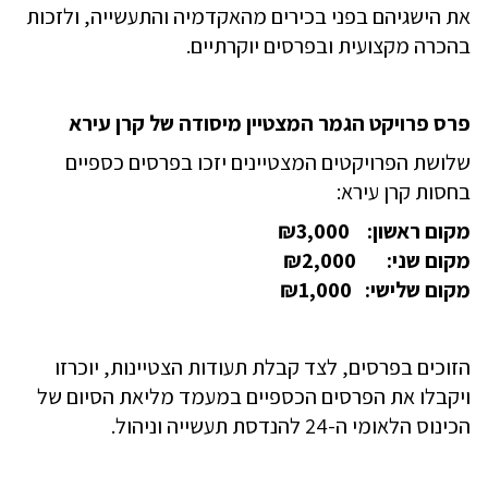
את הישגיהם בפני בכירים מהאקדמיה והתעשייה, ולזכות
בהכרה מקצועית ובפרסים יוקרתיים
.
כינוס
פרס פרויקט הגמר המצטיין מיסודה של קרן עירא
לאומי
ה-24
שלושת הפרויקטים המצטיינים יזכו בפרסים כספיים
הנדסת
בחסות קרן עירא
:
עשייה
ניהול
מקום ראשון:
3,000
₪
חסות
מקום שני:
2,000
₪
מוסדות
מקום שלישי:
1,000
₪
אקדמיים
ישראל,
שכת
מהנדסים
הזוכים בפרסים, לצד קבלת תעודות הצטיינות, יוכרזו
האדריכלים
ויקבלו את הפרסים הכספיים במעמד מליאת הסיום של
קרן
ירא
הכינוס הלאומי ה-24 להנדסת תעשייה וניהול
.
"ל
קידום