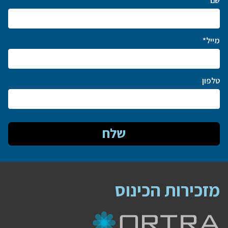
שם*
מייל*
טלפון
שלח
מזכירות הכינוס
נפתח