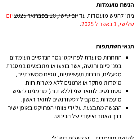
סקים,
הגשת מועמדות
כנולוגיה
חברה
ניתן להגיש מועמדות עד
יום שישי, 28 בפברואר 2025
יום
ום
שלישי, 1 באפריל 2025
.
ני,
2
אפריל
202
תנאי השתתפות
'
ניסן
התחרות מיועדת לפרויקטי גמר הנדסיים העומדים
שפ"ה
בפני סיום והגשה, אשר בוצעו או מתבצעים במסגרת
אוניברסיטה
מפעלים, חברות תעשייתיות, גופים ממשלתיים,
פתוחה,
עננה
מוסדות מחקר או ארגונים ללא מטרות רווח
.
סטודנטים לתואר שני (ללא תזה) מוזמנים להגיש
מועמדות במקביל לסטודנטים לתואר ראשון
.
ההגשה מתבצעת על ידי צוותי הפרויקט באופן ישיר
דרך האתר הייעודי של הכינוס
.
להגשת מועמדות
,
יש לשלוח דוא"ל: