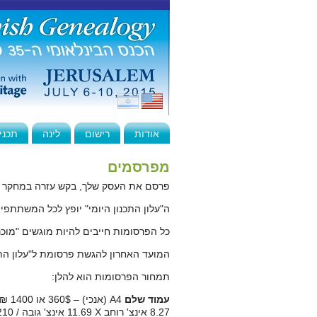
אודות
רישום
לינה
תכני
מפרסמים
פרסם את העסק שלך, בקש עזרה במחקר של
ה"עלון התכנון היומי" יופץ לכל המשתתפי
כל הפרסומות חייבים להיות מוגשים "מוכ
המועד האחרון להגשת פרסומת ל"עלון התכנון היומי" 
תמחור הפרסומות הוא להלן:
עמוד שלם
A4
(אנכי) – 360$ או 1400 ₪ –
8.27 אינצ' רוחב
X
11.69 אינצ' גובה / 210 מ"מ רוחב