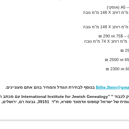
A5
(אופקי)
X
148 מ"מ גובה
X
148 מ"מ גובה
ו 290 ₪
X
74 מ"מ גובה
230 ₪
Billie.Stein@gma
בנוסף לבחירת הגודל והמחיר בהם אתם מעוניינים.
 לכבוד "
International Institute for Jewish Genealogy”
עם מכתב המ
הספרייה הלאומית של ישראל קמפוס אדמונד ספרא, ת"ד 39151, גבעת רם, ירושלים,