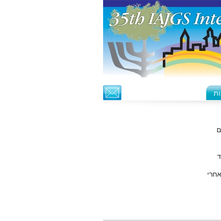
ות
ם
ד
אחרי