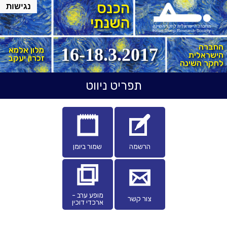
הכנס
נגישות
השנתי
החברה
16-18.3.2017
מלון אלמא
הישראלית
זכרון יעקב
לחקר השינה
יווט
תפריט ניווט
אשי
ישורים
שובים
נפתח
קובץ
הרשמה
שמור ביומן
בחלון
מסוג
חדש
ics
מופע ערב -
צור קשר
קובץ
ארכדי דוכין
מסוג
pdf