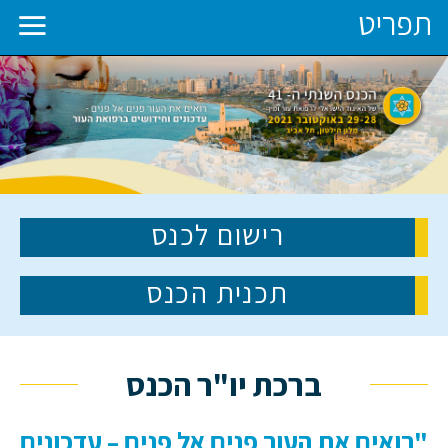
תפריט
כנס
שנתי
רישום לכנס
נפתח
בחלון
-
חדש
4
ל
תכנית הכנס
איגוד
ישראלי
רפואת
ור
ברכת יו"ר הכנס
מין
"רואים את העור פנים אל פנים – עדכונים