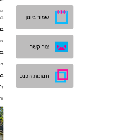
הנ
קובץ
שמור ביומן
במעל
מסוג
ics
בנ
פר
צור קשר
בא
מק
תמונות הכנס
בב
ד"
וח