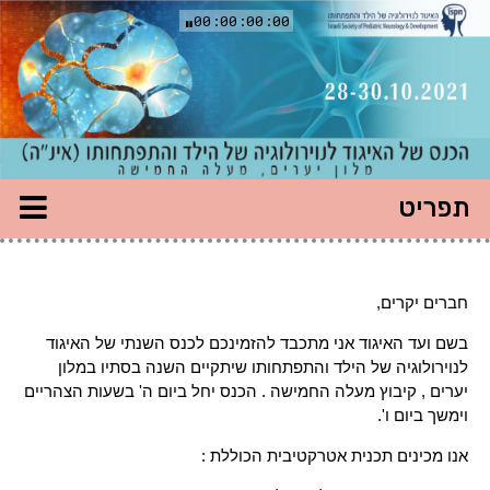
ד
כנס
00:00:00:00
ה
שנתי
ל
איגוד
נוירולוגיה
יווט
ל
תפריט
אשי
ילד
התפתחותו
אינ"ה)
חברים יקרים,
28
בשם ועד האיגוד אני מתכבד להזמינכם לכנס השנתי של האיגוד
30.10.202
לנוירולוגיה של הילד והתפתחותו שיתקיים השנה בסתיו במלון
לון
יערים , קיבוץ מעלה החמישה . הכנס יחל ביום ה' בשעות הצהריים
ערים,
וימשך ביום ו'.
עלה
חמישה
אנו מכינים תכנית אטרקטיבית הכוללת :