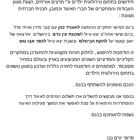
חידושים בתחום נוירולוגית ילדים ע"י מרצים אורחים, הצגת מגוון
העבודות והמחקרים של חברי האיגוד וכמובן, תכנית חברתית
מגוונת :
ביום חמישי תתקיים ההופעה
לאונרד כהן
עם קובי מידן ואיתי פרל
,ביום שישי אחה"צ יצא טיול ל
שכונת עין כרם
בירושלים והרצאה של
יואב קוטנר על
להקת הביטלס
ובשבת יצא טיול
לכפר אבו גוש
.
זו הזדמנות להיפגש , לחלוק חוויות מקצועיות להתעדכן במחקרים
הקליניים והמדעיים השונים המבוצעים בארץ ובעולם במחיר
מסובסד. למתמחים זו הזדמנות לחזרה כללית ועדכון במגוון נושאים
בתחום נוירולוגית הילדים.
הנכם מוזמנים להשתתף בכנס .
בנוסף אנו מבקשים להשלים את תשלום המיסים לאיגוד דרך
ההסתדרות הרפואית על מנת לאפשר את המשך פעילות האיגוד
נשמח לראותכם בכנס.
פרופ' יורם נבו